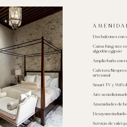
AMENIDA
Dos balcones con v
Cama King size co
algodón egipcio
Amplio baño con re
Cafetera Nespress
artesanal
Smart TV y WiFi d
Aire acondicionado
Amenidades de ba
Desayuno incluido
Servicio de valet 