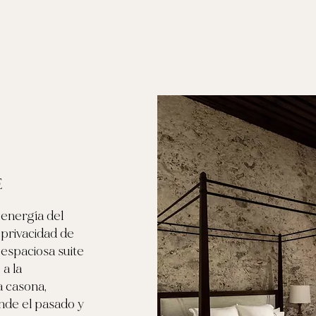
E
 energía del
 privacidad de
 espaciosa suite
a la
a casona,
nde el pasado y