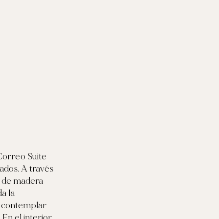
E
 Correo Suite
ados. A través
s de madera
da la
e contemplar
En el interior,